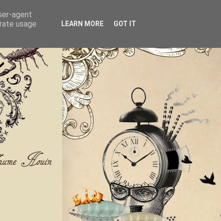
user-agent
erate usage
LEARN MORE
GOT IT