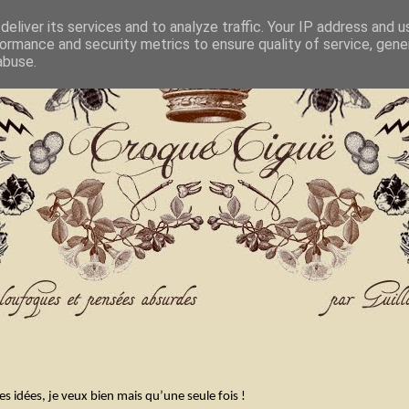
eliver its services and to analyze traffic. Your IP address and 
ormance and security metrics to ensure quality of service, gen
abuse.
s idées, je veux bien mais qu’une seule fois !