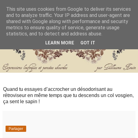
This site uses cookies from Google to deliver its services
and to analyze traffic. Your IP address and user-agent are
shared with Google along with performance and security
metrics to ensure quality of service, generate usage
statistics, and to detect and address abuse.
LEARN MORE
GOT IT
Quand tu essayes d’accrocher un désodorisant au
rétroviseur en même temps que tu descends un col vosgien,
ça sent le sapin !
Partager